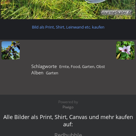
Bild als Print, Shirt, Leinwand etc. kaufen
Schlagworte
Ernte
,
Food
,
Garten
,
Obst
Alben
Garten
Powered by
Piwigo
Alle Bilder als Print, Shirt, Canvas und mehr kaufen
auf:
Redbubble