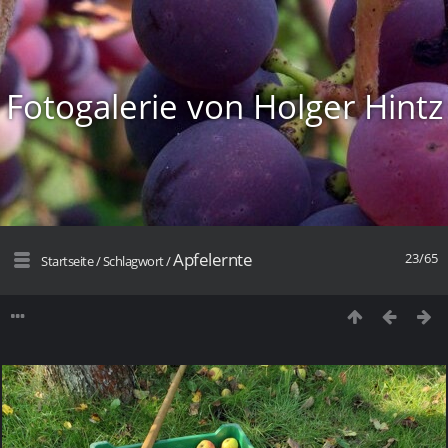
Fotogalerie von Holger Hintz
Apfelernte
23/65
Startseite
/
Schlagwort
/