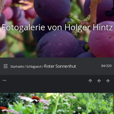
Fotogalerie von Holger Hintz
Roter Sonnenhut
84/329
Startseite
/
Schlagwort
/