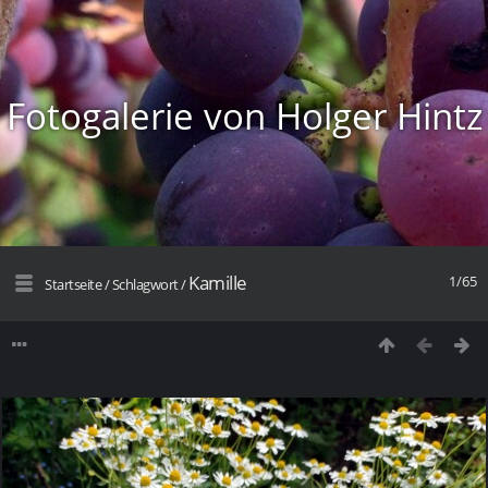
Fotogalerie von Holger Hintz
Kamille
1/65
Startseite
/
Schlagwort
/