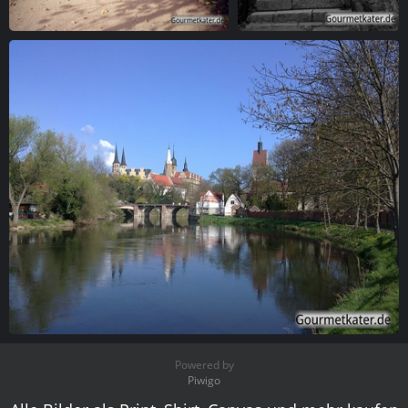
Park-Allee
Stolberg, Steile Treppe
Merseburg, Schloss
Powered by
Piwigo