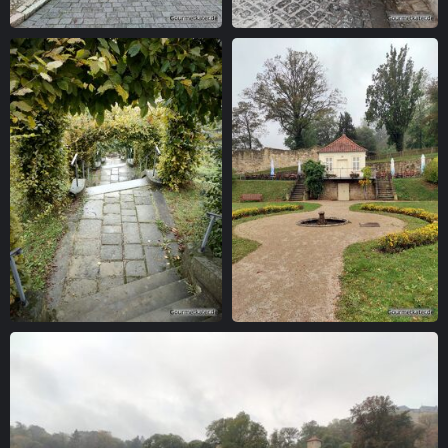
Altes Haus
Alter Durchgang
Grüne Treppe
Teehaus im Park