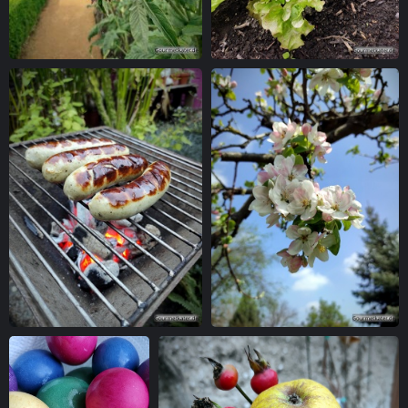
Artischocken-Blüte
Salat
Bratwurst auf Holzkohlegrill
Apfelblüte