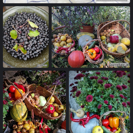
Einmach-Zeit
Aronia-Beeren in
Ernte
grüner Schuessel