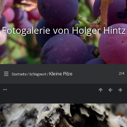
Fotogalerie von Holger Hintz
Kleine Pilze
2/4
Startseite
/
Schlagwort
/