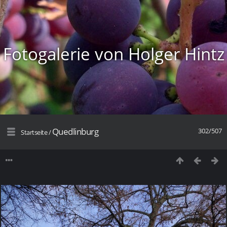
Fotogalerie von Holger Hintz
Quedlinburg
302/507
Startseite
/