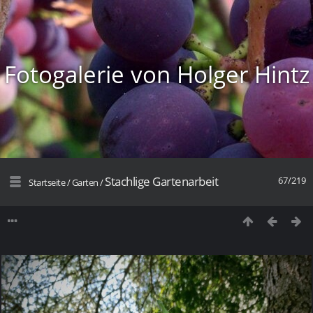
Fotogalerie von Holger Hintz
Stachlige Gartenarbeit
67/219
Startseite
/
Garten
/