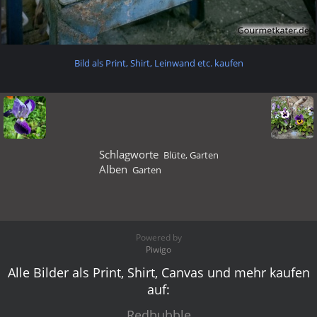
Bild als Print, Shirt, Leinwand etc. kaufen
Schlagworte
Blüte
,
Garten
Alben
Garten
Powered by
Piwigo
Alle Bilder als Print, Shirt, Canvas und mehr kaufen
auf:
Redbubble