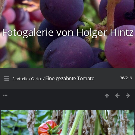
Fotogalerie von Holger Hintz
Eine gezahnte Tomate
36/219
Startseite
/
Garten
/