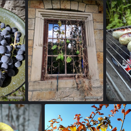
ger
Ein Kürbis rankt im Fenster
Bratwur