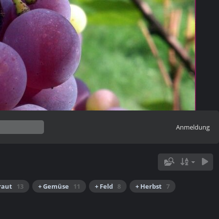
Anmeldung
raut
13
+ Gemüse
11
+ Feld
8
+ Herbst
7