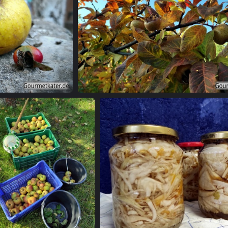
utte
Mispel am Baum