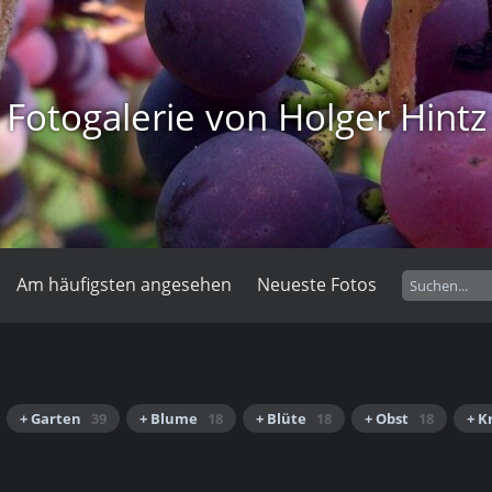
Fotogalerie von Holger Hintz
Am häufigsten angesehen
Neueste Fotos
+ Garten
39
+ Blume
18
+ Blüte
18
+ Obst
18
+ K