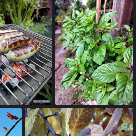
st auf Holzkohlegrill
Basilikum