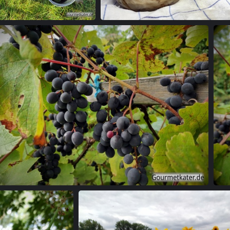
Apfelernte
Einmach-Zeit
Weintrauben