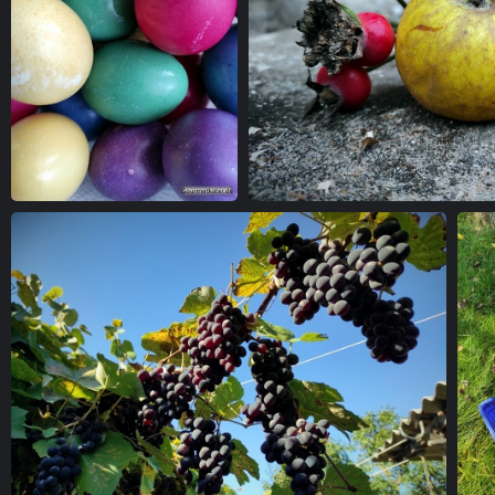
Bunte Ostereier
Apfel mit Hageb