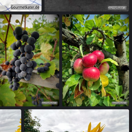
Kühlschrankmagnet Bratwurst 5x5cm
Weintraube
Apfel-Traube