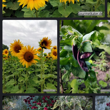
Sonnenblume
Sonnenblume
Buschbohne