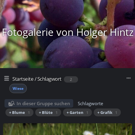
Fotogalerie von Holger Hintz
Startseite
/
Schlagwort
2
Wiese
In dieser Gruppe suchen
Schlagworte
+ Blume
1
+ Blüte
1
+ Garten
1
+ Grafik
1