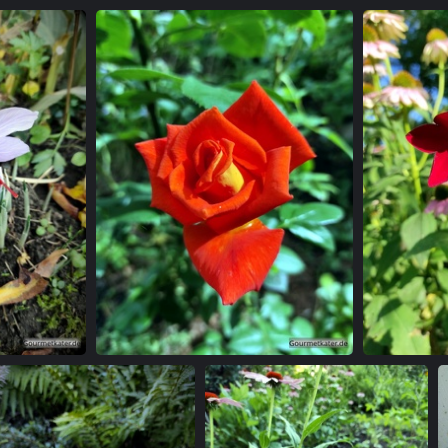
nzrose
Garten im So
n
Rote Rose im Garten
Z