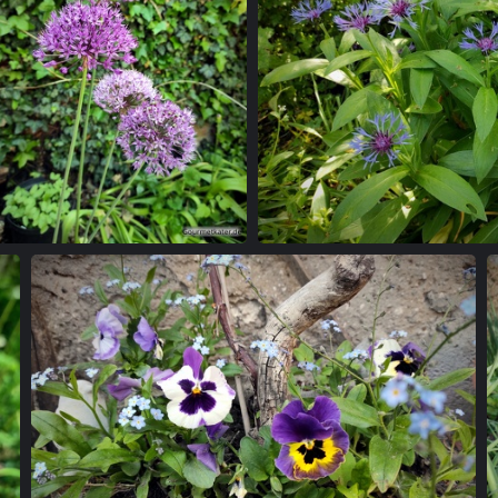
Zierlauch
Kornb