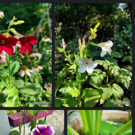
nnenstrahl
Gelbe Rosen-Blüte
iertabak in rot
Ziertabak in weiß