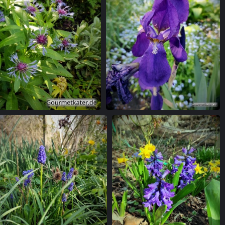
lume
Lilie