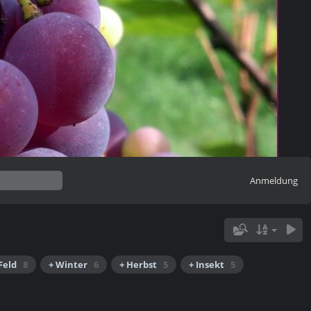
Anmeldung
Feld
8
+ Winter
6
+ Herbst
5
+ Insekt
5