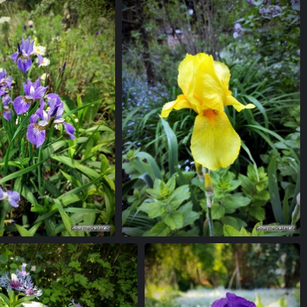
Lenzrose
Lilien
Lilie in gelb