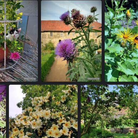
r im Blumentopf
Artischocken-Blüte
Alant mit 