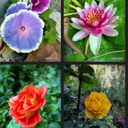
Winde
Seerose