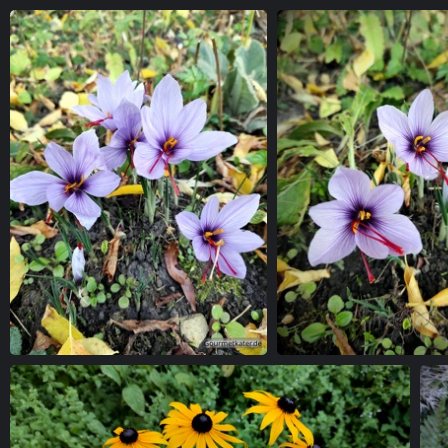
Rote Lenzrose
Le
Safranblüten
Safran-Blüte