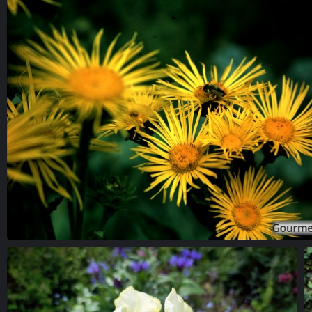
Katzenminze und Margerite
Lilienblüten vor
Alant