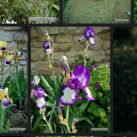
nbeet
Kleine tapfere Petunie