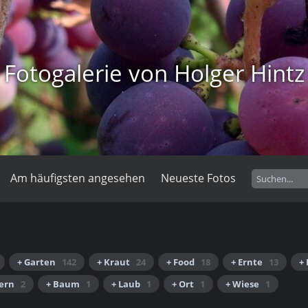
Fotogalerie von Holger Hintz
Am häufigsten angesehen
Neueste Fotos
+ Garten
142
+ Kraut
24
+ Food
18
+ Ernte
13
+ 
tern
2
+ Baum
1
+ Laub
1
+ Ort
1
+ Wiese
1