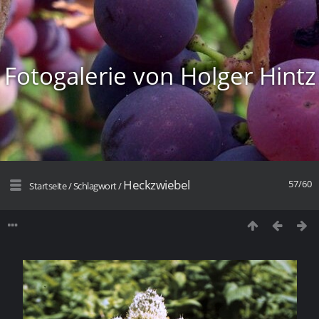
Fotogalerie von Holger Hintz
Heckzwiebel
57/60
Startseite
/
Schlagwort
/