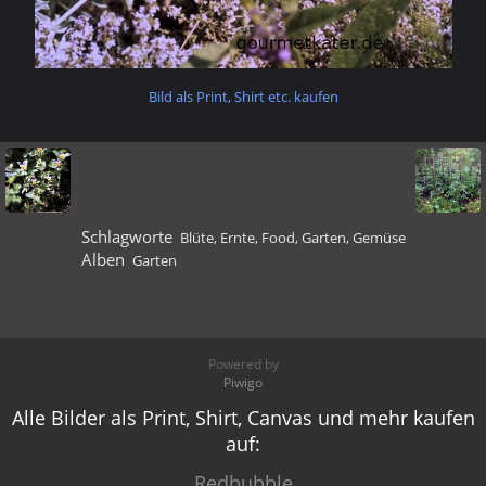
Bild als Print, Shirt etc. kaufen
Schlagworte
Blüte
,
Ernte
,
Food
,
Garten
,
Gemüse
Alben
Garten
Powered by
Piwigo
Alle Bilder als Print, Shirt, Canvas und mehr kaufen
auf:
Redbubble