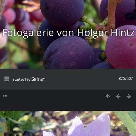
Fotogalerie von Holger Hintz
Safran
375/507
Startseite
/