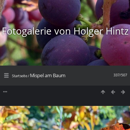
Fotogalerie von Holger Hintz
Mispel am Baum
337/507
Startseite
/