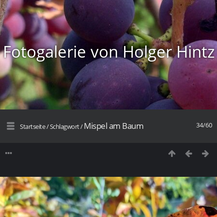
Fotogalerie von Holger Hintz
Mispel am Baum
34/60
Startseite
/
Schlagwort
/