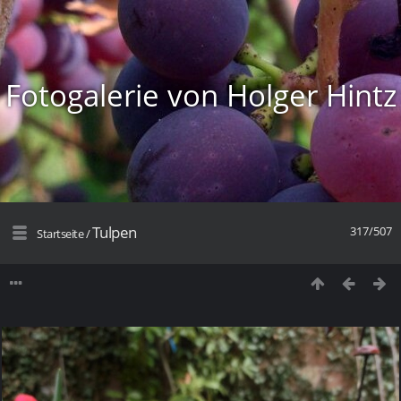
Fotogalerie von Holger Hintz
Tulpen
317/507
Startseite
/