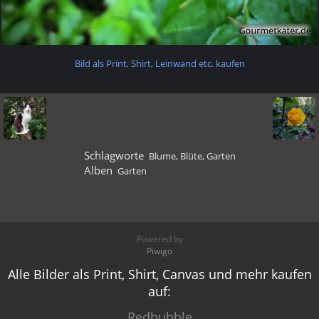
Bild als Print, Shirt, Leinwand etc. kaufen
Schlagworte
Blume
,
Blüte
,
Garten
Alben
Garten
Powered by
Piwigo
Alle Bilder als Print, Shirt, Canvas und mehr kaufen
auf:
Redbubble