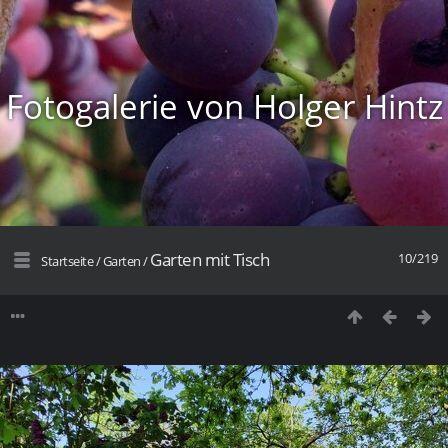
Fotogalerie von Holger Hintz
Garten mit Tisch
10/219
Startseite
/
Garten
/