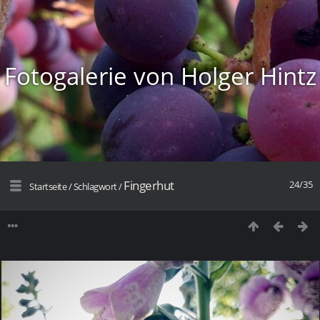
Fotogalerie von Holger Hintz
Fingerhut
24/35
Startseite
/
Schlagwort
/